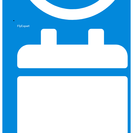
FlyExpert