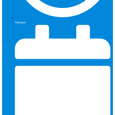
FlyExpert