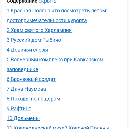
Содержание
скрыть
1
Красная Поляна что посмотреть летом:
достопримечательности курорта
2
Храм святого Харлампия
3
Русский дом Рыбино
4
Девичьи слезы
5
Вольерный комплекс при Кавказском
заповеднике
6
Бронзовый солдат
7
Дача Наумова
8
Походы по пещерам
9
Рафтинг
10
Дольмены
11
Краеведческий музей Красной Поляны